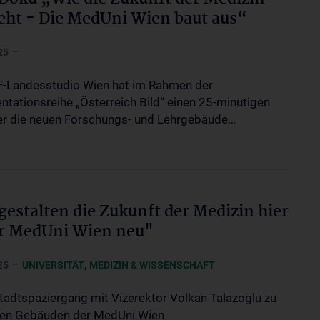
eht - Die MedUni Wien baut aus“
–
25
-Landesstudio Wien hat im Rahmen der
tationsreihe „Österreich Bild“ einen 25-minütigen
er die neuen Forschungs- und Lehrgebäude…
gestalten die Zukunft der Medizin hier
r MedUni Wien neu"
–
,
25
UNIVERSITÄT
MEDIZIN & WISSENSCHAFT
tadtspaziergang mit Vizerektor Volkan Talazoglu zu
en Gebäuden der MedUni Wien