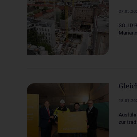
27.05.20
SOLID 
Marian
Gleic
18.01.20
Ausführ
zur trad