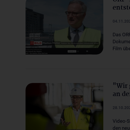
entst
04.11.20
Das ORF
Dokumen
Film üb
"Wir 
an de
28.10.20
Video-S
den neu