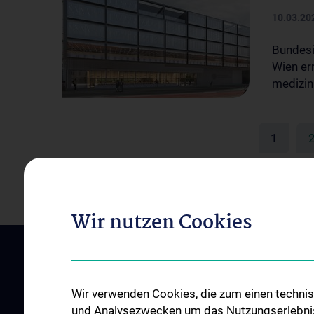
10.03.20
Bundesi
Wien er
medizin
1
Wir nutzen Cookies
PROJEKT
ÜBER UNS
Das Projekt
Die Auftraggeber
Wir verwenden Cookies, die zum einen technisc
Der Campus
Konsulenten
und Analysezwecken um das Nutzungserlebnis a