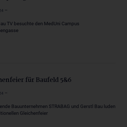
–
24
Bau TV besuchte den MedUni Campus
nengasse
henfeier für Baufeld 5&6
–
24
ende Bauunternehmen STRABAG und Gerstl Bau luden
itionellen Gleichenfeier