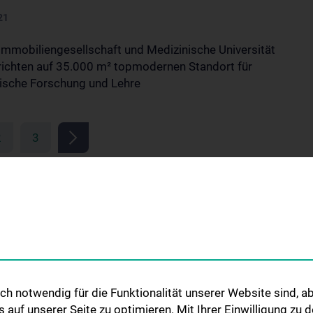
21
mmobiliengesellschaft und Medizinische Universität
richten auf 35.000 m² topmodernen Standort für
ische Forschung und Lehre
2
3
SERVICE
FAQ
h notwendig für die Funktionalität unserer Website sind, ab
Siegerprojekt
uf unserer Seite zu optimieren. Mit Ihrer Einwilligung zu