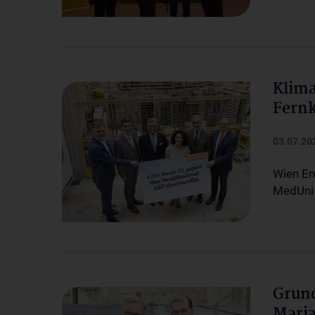
Klima
Fernk
03.07.20
Wien En
MedUni
Grun
Maria