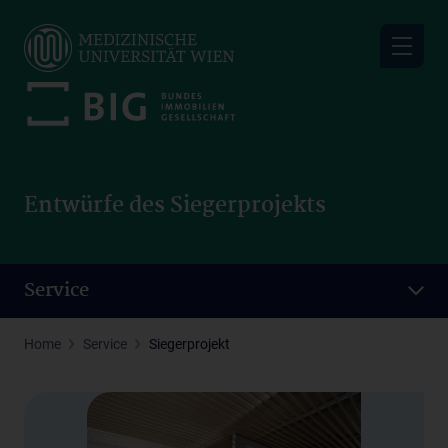
Skip
to
main
content
Entwürfe des Siegerprojekts
Service
Home
Service
Siegerprojekt